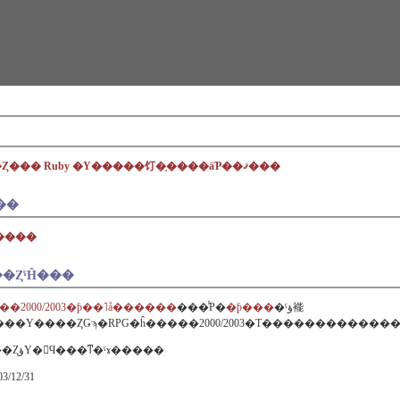
�Ȥ��� Ruby �Υ�����饤�֥����äƤ��ޤ���
��
����
�ȤˤĤ���
��2000/2003�ƥ��˥å������
���̾Ρ�
�ƥ���
�ˤؤ褦
��Υ����ȤǤϡ�RPG�ĥ�����2000/2003�Τ����������
���Υ����ȤؤΥ�󥯤Ϥ���ͳ�ˤɤ�����
03/12/31