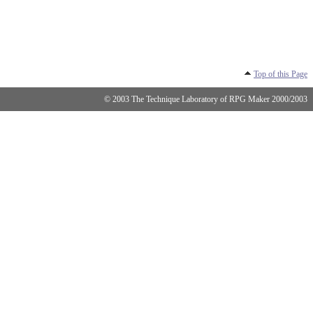
Top of this Page
© 2003 The Technique Laboratory of RPG Maker 2000/2003