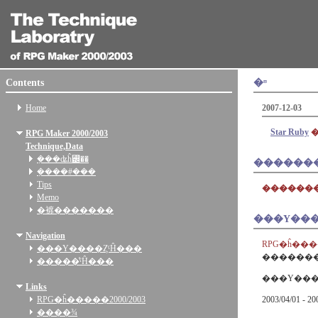
Contents
�ᶷ
Home
2007-12-03
Star Ruby
RPG Maker 2000/2003
Technique,Data
�ܼ��ʥĥ꡼��
������
�ܼ���#���
Tips
������
Memo
�褯�������
���Υ���
Navigation
RPG�ĥ���
���Υ����ȤˤĤ���
�������
�����ͤˤĤ���
Links
RPG�ĥ�����2000/2003
2003/04/01 - 20
����¾